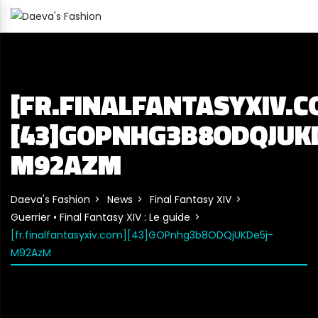
[FR.FINALFANTASYXIV.C
[43]GOPNHG3B8ODQJUKD
M92AZM
Daeva's Fashion
News
Final Fantasy XIV
Guerrier • Final Fantasy XIV : Le guide
[fr.finalfantasyxiv.com][43]GOPnhg3b8ODQjUKDe5j-
M92AzM