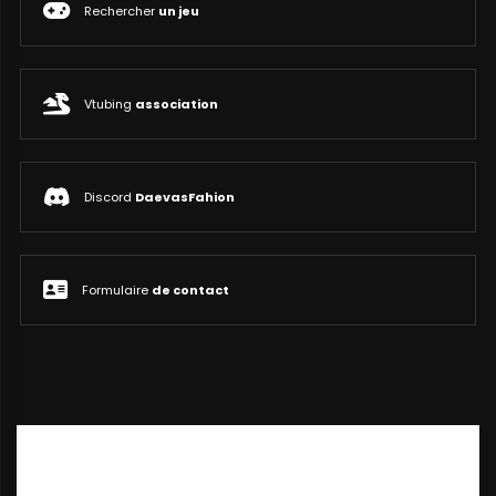
Rechercher
un jeu
Vtubing
association
Discord
DaevasFahion
Formulaire
de contact