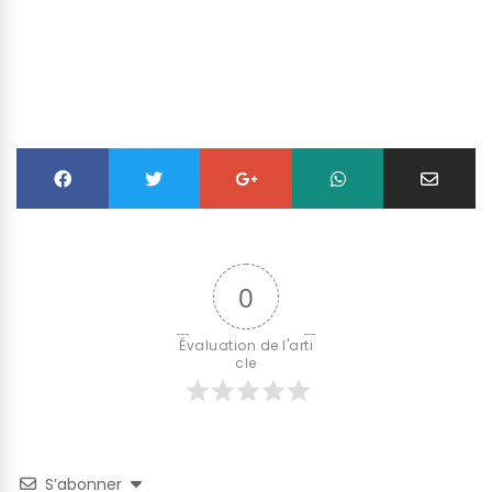
0
Évaluation de l'arti
cle
S’abonner