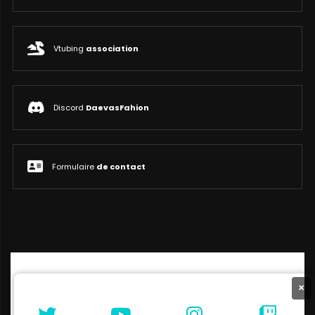
Vtubing
association
Discord
DaevasFahion
Formulaire
de contact
×