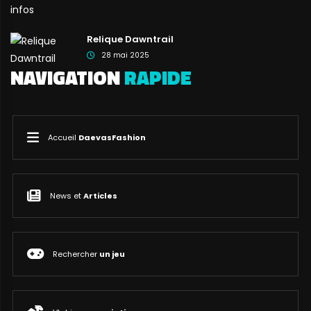
Relique Dawntrail
28 mai 2025
NAVIGATION
RAPIDE
Accueil
DaevasFashion
News et
Articles
Rechercher
un jeu