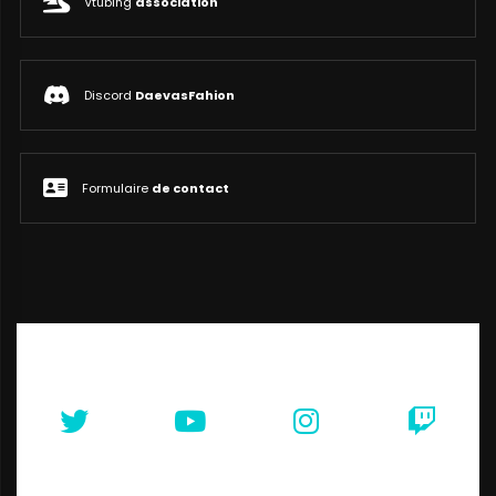
Vtubing
association
Discord
DaevasFahion
Formulaire
de contact