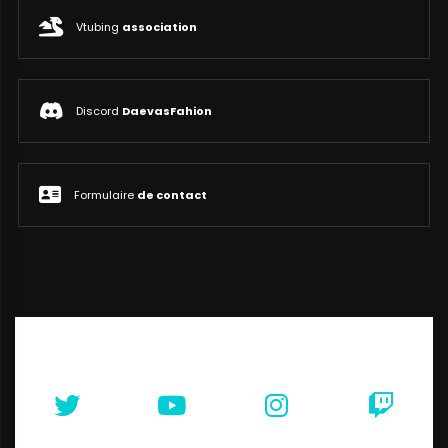
Vtubing
association
Discord
DaevasFahion
Formulaire
de contact