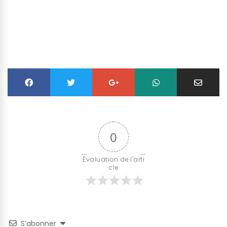
0
Évaluation de l'arti
cle
S’abonner