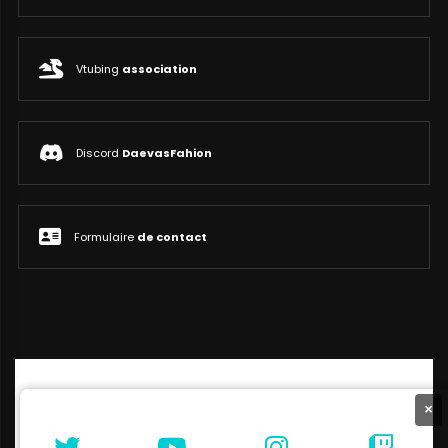
Vtubing
association
Discord
DaevasFahion
Formulaire
de contact
×