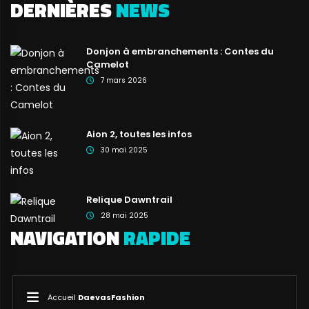
DERNIÈRES
NEWS
Donjon à embranchements : Contes du
Camelot
7 mars 2026
Aion 2, toutes les infos
30 mai 2025
Relique Dawntrail
28 mai 2025
NAVIGATION
RAPIDE
Accueil
DaevasFashion