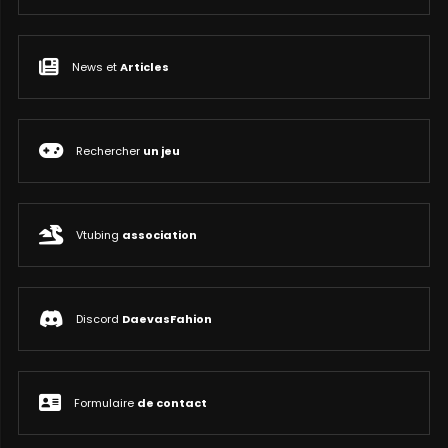
News et
Articles
Rechercher
un jeu
Vtubing
association
Discord
DaevasFahion
Formulaire
de contact