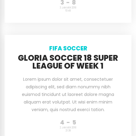
3
-
8
3 JANVIER 2018
10:49
FIFA SOCCER
GLORIA SOCCER 18 SUPER
LEAGUE OF WEEK 1
Lorem ipsum dolor sit amet, consectetuer
adipiscing elit, sed diam nonummy nibh
euismod tincidunt ut laoreet dolore magna
aliquam erat volutpat. Ut wisi enim minim
veniam, quis nostrud exerci tation.
4
-
5
2 JANVIER 2018
21:39