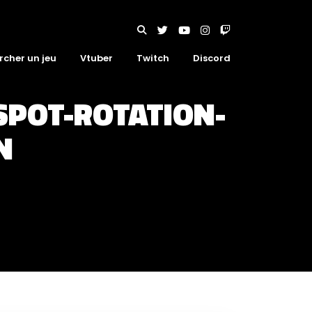
rcher un jeu
Vtuber
Twitch
Discord
POT-ROTATION-
N