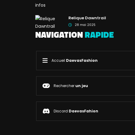
Relique Dawntrail
28 mai 2025
NAVIGATION
RAPIDE
Accueil
DaevasFashion
Rechercher
un jeu
Discord
DaevasFahion