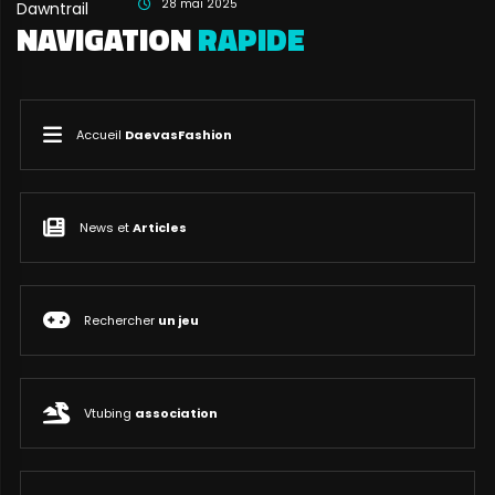
28 mai 2025
NAVIGATION
RAPIDE
Accueil
DaevasFashion
News et
Articles
Rechercher
un jeu
Vtubing
association