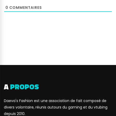
0
COMMENTAIRES
A
PROPOS
Daeva's Fashion est une association de fait composé de
divers volontaire, réunis autours du gaming et du vtubing
depuis 2010.