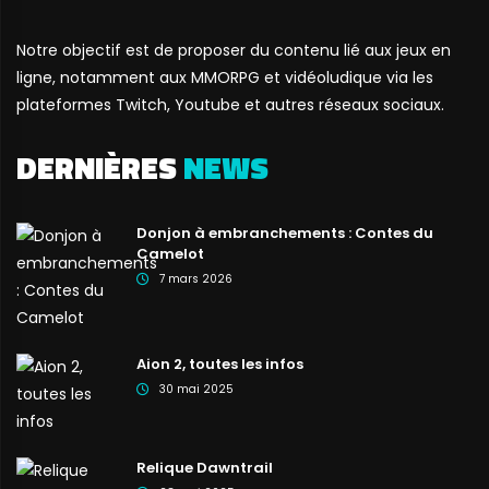
Notre objectif est de proposer du contenu lié aux jeux en
ligne, notamment aux MMORPG et vidéoludique via les
plateformes Twitch, Youtube et autres réseaux sociaux.
DERNIÈRES
NEWS
Donjon à embranchements : Contes du
Camelot
7 mars 2026
Aion 2, toutes les infos
30 mai 2025
Relique Dawntrail