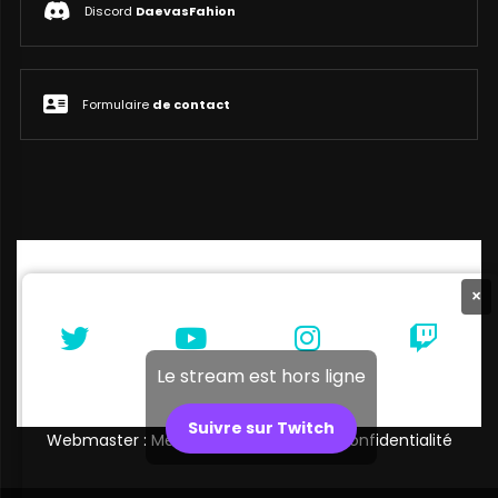
Discord
DaevasFahion
Formulaire
de contact
×
Le stream est hors ligne
Suivre sur Twitch
Webmaster : Melibellule |
Politique de confidentialité