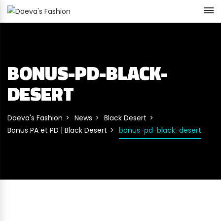
BONUS-PD-BLACK-
DESERT
Daeva's Fashion
News
Black Desert
Bonus PA et PD | Black Desert
bonus-pd-black-desert