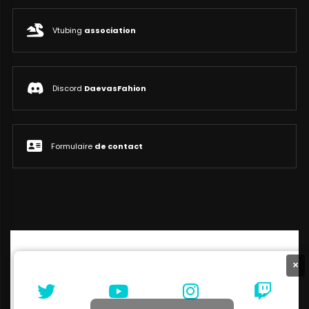
Vtubing
association
Discord
DaevasFahion
Formulaire
de contact
×