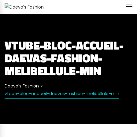
VTUBE-BLOC-ACCUEIL-
DAEVAS-FASHION-
MELIBELLULE-MIN
Daeva's Fashion
vtube-bloc-accueil-daevas-fashion-melibellule-min