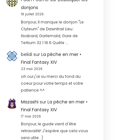
donjons
18 juillet 2026
Bonjour, Il manque le donjon "Le
Clyteum" de Dawntrail Lieu :
Ilsabard, Garlemald, Gare de
Tertium 32.1 16.6 Quête :…
belidi
sur
La pêche en mer •
Final Fantasy XIV
23 mai 2026
oh oui j'ai vu merci du fond du
coeur pour votre temps et votre
patience ^^
Mazashi
sur
La pêche en mer •
Final Fantasy XIV
17 mai 2026
Bonjour, le guide vient d'être
retravaillé! J'espère que cela vous
sera utile. :)