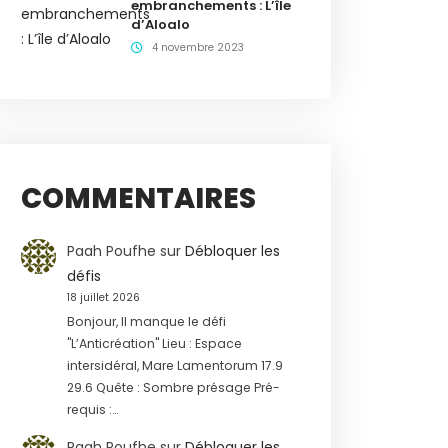
embranchements : L’île
d’Aloalo
4 novembre 2023
COMMENTAIRES
Paah Poufhe
sur
Débloquer les
défis
18 juillet 2026
Bonjour, Il manque le défi
"L’Anticréation" Lieu : Espace
intersidéral, Mare Lamentorum 17.9
29.6 Quête : Sombre présage Pré-
requis :…
Paah Poufhe
sur
Débloquer les