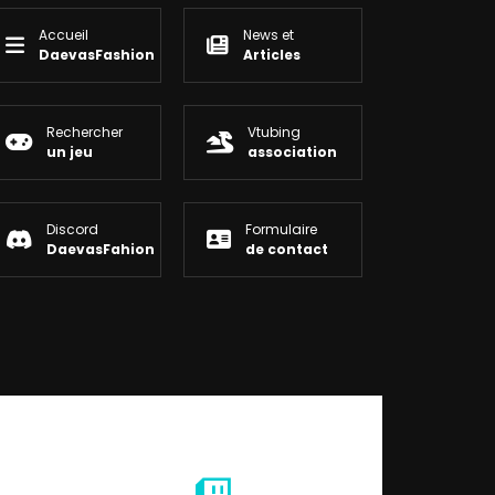
Accueil
News et
DaevasFashion
Articles
Rechercher
Vtubing
un jeu
association
Discord
Formulaire
DaevasFahion
de contact