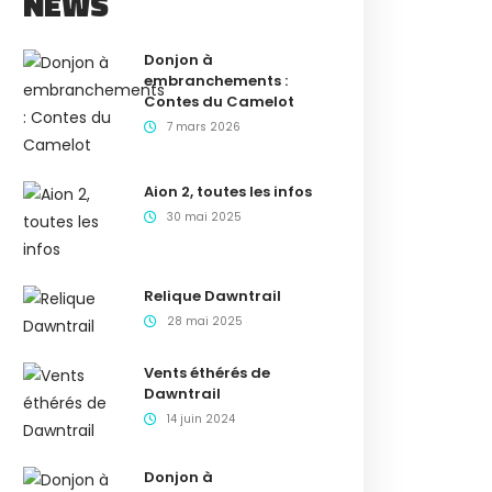
NEWS
Donjon à
embranchements :
Contes du Camelot
7 mars 2026
Aion 2, toutes les infos
30 mai 2025
Relique Dawntrail
28 mai 2025
Vents éthérés de
Dawntrail
14 juin 2024
Donjon à