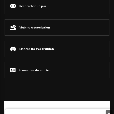
Rechercher
un jeu
Vtubing
association
Discord
DaevasFahion
Formulaire
de contact